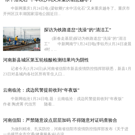
中新网重庆1月24日电 (梁钦卿)“水中活化石”又来重庆越冬了。重庆市
开州区汉丰湖国家湿地公园近日...
探访为铁路道岔“洗澡”的“清洁工”
(新春走基层)探访为铁路道岔“洗澡”的“清洁
工” 中新网南宁1月24日电(李钰丹)1月24日凌晨
4时，...
河南新县城区第五轮核酸检测结果均为阴性
记者今天(1月24日)从河南省信阳市新县疫情防控指挥部获悉，新县1月
23日对县城内各社区所有常住人口...
云南临沧：戍边民警提前收到“年夜饭”
中新网临沧1月24日电 题：云南临沧：戍边民警提前收到“年夜饭”
作者 陶虎菁 代佶芳 随着...
河南信阳：严禁随意设点层层加码 不得随意对证码查验合
为做到精准、扎实防控，河南省信阳市疫情防控指挥部发布《关于进
一步规范全市交通(健康服务)站点设...