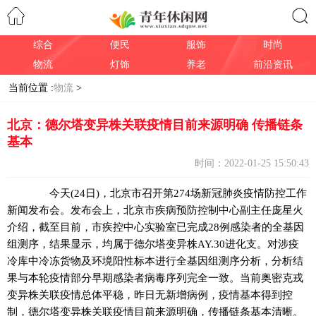
综合
便民
服饰
时尚
搜索
物流
灯饰
养老
前沿资讯
当前位置 :
物流
>
北京：德尔塔变异株关联疫情目前来源明确 传播链条
基本
时间：2022-01-25 15:50:43
今天(24日)，北京市召开第274场新冠肺炎疫情防控工作
新闻发布会。发布会上，北京市疾病预防控制中心副主任庞星火
介绍，截至目前，市疾控中心实验室已完成28例感染者的全基因
组测序，结果显示，均属于德尔塔变异株AY.30进化支。对涉疫
冷库中冷冻货物及环境阳性标本进行全基因组测序分析，分析结
果与本轮疫情部分早期感染者病毒序列完全一致。当前奥密克戎
变异株关联疫情总体平稳，昨日无新增病例，疫情基本得到控
制，德尔塔变异株关联疫情目前来源明确，传播链条基本清晰。