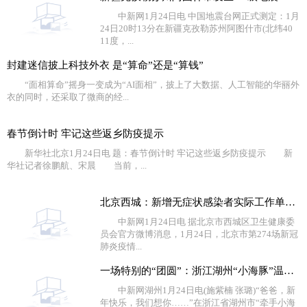
中新网1月24日电 中国地震台网正式测定：1月
24日20时13分在新疆克孜勒苏州阿图什市(北纬40
11度，...
封建迷信披上科技外衣 是“算命”还是“算钱”
“面相算命”摇身一变成为“AI面相”，披上了大数据、人工智能的华丽外
衣的同时，还采取了微商的经...
春节倒计时 牢记这些返乡防疫提示
新华社北京1月24日电 题：春节倒计时 牢记这些返乡防疫提示 新
华社记者徐鹏航、宋晨 当前，...
北京西城：新增无症状感染者实际工作单位不在西城，相关
中新网1月24日电 据北京市西城区卫生健康委
员会官方微博消息，1月24日，北京市第274场新冠
肺炎疫情...
一场特别的“团圆”：浙江湖州“小海豚”温暖过新年
中新网湖州1月24日电(施紫楠 张璐)“爸爸，新
年快乐，我们想你……”在浙江省湖州市“牵手小海