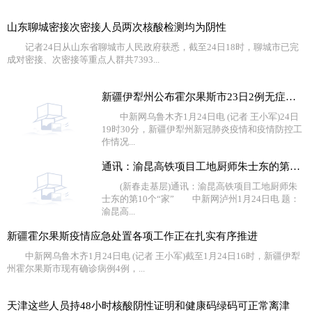
山东聊城密接次密接人员两次核酸检测均为阴性
记者24日从山东省聊城市人民政府获悉，截至24日18时，聊城市已完
成对密接、次密接等重点人群共7393...
新疆伊犁州公布霍尔果斯市23日2例无症状感染者流调情况
中新网乌鲁木齐1月24日电 (记者 王小军)24日
19时30分，新疆伊犁州新冠肺炎疫情和疫情防控工
作情况...
通讯：渝昆高铁项目工地厨师朱士东的第10个“家”
(新春走基层)通讯：渝昆高铁项目工地厨师朱
士东的第10个“家” 中新网泸州1月24日电 题：
渝昆高...
新疆霍尔果斯疫情应急处置各项工作正在扎实有序推进
中新网乌鲁木齐1月24日电 (记者 王小军)截至1月24日16时，新疆伊犁
州霍尔果斯市现有确诊病例4例，...
天津这些人员持48小时核酸阴性证明和健康码绿码可正常离津