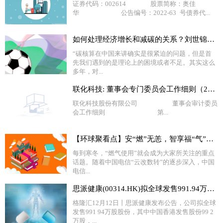
证券代码：002614 股票简称：奥佳
华 公告编号：2022-63 号债券代...
如何处理经济增长和减碳的关系？刘世锦：最关键因素是绿色技术创新
“碳核算在中国来讲确实是很紧迫的问题，但是首
先我们遇到的是理论上的困境或者不足。其实这么
多年，对...
联化科技: 董事会专门委员会工作细则（2022年12月）
联化科技股份有限公司 董事会审计委员
会工作细则 第...
【环球聚看点】安“燃”无恙，智享福“气”，中国电信5G赋能燃气行业
每到寒冬，“燃气使用”就会成为大家所关注的重点
话题。随着中国电信“云改数转”的逐步深入，中国
电信...
思派健康(00314.HK)拟全球发售991.94万股 预计12月23日上市
格隆汇12月12日丨思派健康发布公告，公司拟全球
发售991 94万股股份，其中中国香港发售股份99 2
万股，...