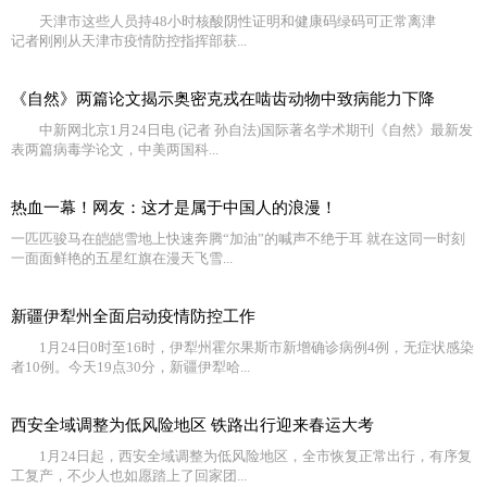
天津市这些人员持48小时核酸阴性证明和健康码绿码可正常离津
记者刚刚从天津市疫情防控指挥部获...
《自然》两篇论文揭示奥密克戎在啮齿动物中致病能力下降
中新网北京1月24日电 (记者 孙自法)国际著名学术期刊《自然》最新发
表两篇病毒学论文，中美两国科...
热血一幕！网友：这才是属于中国人的浪漫！
一匹匹骏马在皑皑雪地上快速奔腾“加油”的喊声不绝于耳 就在这同一时刻
一面面鲜艳的五星红旗在漫天飞雪...
新疆伊犁州全面启动疫情防控工作
1月24日0时至16时，伊犁州霍尔果斯市新增确诊病例4例，无症状感染
者10例。今天19点30分，新疆伊犁哈...
西安全域调整为低风险地区 铁路出行迎来春运大考
1月24日起，西安全域调整为低风险地区，全市恢复正常出行，有序复
工复产，不少人也如愿踏上了回家团...