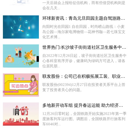
一天后就会上报给征信机构，而有些借贷机构则是
会在几天...
环球新资讯：青岛元旦田园主题自驾游路线推荐
向阳时光在田园1 自在田园，时尚崂山路线：小麦
岛公园—海尔家电博物馆—花神书咖—若七珠宝文
化艺术博...
世界热门:长沙坡子街街道社区卫生服务中心核酸检测安排
自2022年12月26日起，坡子街街道社区卫生服务中
心各科室有序开诊，健康码为绿码方可进入，请各
位居民朋...
联发股份：公司已在积极拓展工装、职业装等业务|环球消息
联发股份(002394)12月27日在投资者关系平台上答
复了投资者关心的问题。
多地新开动车组 提升春运运能 助力经济社会加快恢复 全球热点
12月26日零时起，全国铁路开始实施2023年第一季
度旅客列车运行图。调图后，全国铁路开行旅客列
车6046对...