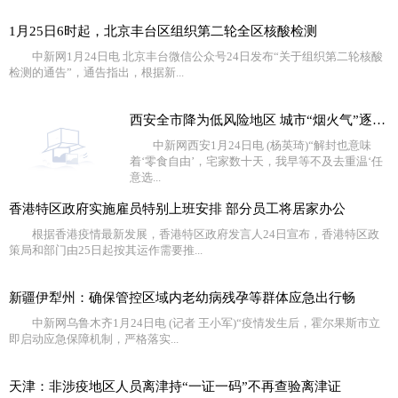
1月25日6时起，北京丰台区组织第二轮全区核酸检测
中新网1月24日电 北京丰台微信公众号24日发布“关于组织第二轮核酸
检测的通告”，通告指出，根据新...
西安全市降为低风险地区 城市“烟火气”逐渐回归
中新网西安1月24日电 (杨英琦)“解封也意味
着‘零食自由’，宅家数十天，我早等不及去重温‘任
意选...
香港特区政府实施雇员特别上班安排 部分员工将居家办公
根据香港疫情最新发展，香港特区政府发言人24日宣布，香港特区政
策局和部门由25日起按其运作需要推...
新疆伊犁州：确保管控区域内老幼病残孕等群体应急出行畅
中新网乌鲁木齐1月24日电 (记者 王小军)“疫情发生后，霍尔果斯市立
即启动应急保障机制，严格落实...
天津：非涉疫地区人员离津持“一证一码”不再查验离津证