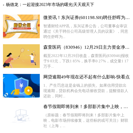
杨德龙：一起迎接2023年市场的曙光|天天观天下
微资讯！东兴证券(601198.SH)聘任舒晖为公司投资总监
智通财经APP讯，东兴证券公告，公司董事会审议
通过《关于聘任公司高级管理人员的议案》，同意
聘任舒晖为...
森萱医药（830946）12月29日主力资金净卖出1.59万元-焦点热文
截至2022年12月29日收盘，森萱医药(830946)报收
于9 03元，下跌1 85%，换手率0 27%，成交量1 17
万手...
网贷逾期49年现在还不起有什么影响-快看点
1、产生罚息这是金钱上的损失。如果信用贷款出
现逾期，贷款机构会先电话催收贷款，提醒借款人
还款，同时...
春节假期即将到来！多部影片集中上映，电影市场持续修复，这些标的或可关注|天天即时看
（原标题：春节假期即将到来！多部影片集中上
映，电影市场持续修复，这些标的或可关注）财联
社（上海，...