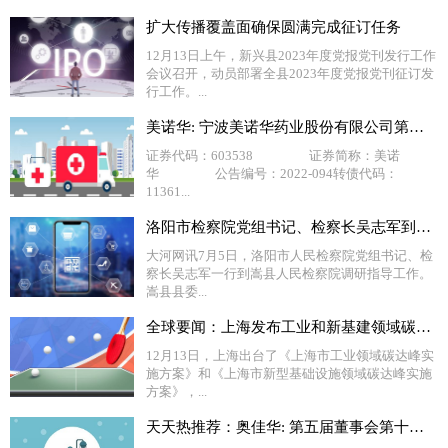
扩大传播覆盖面确保圆满完成征订任务
12月13日上午，新兴县2023年度党报党刊发行工作
会议召开，动员部署全县2023年度党报党刊征订发
行工作。...
美诺华: 宁波美诺华药业股份有限公司第四届董事会第十四次会议决议公告_世界今热点
证券代码：603538 证券简称：美诺
华 公告编号：2022-094转债代码：
11361...
洛阳市检察院党组书记、检察长吴志军到嵩县检察院调研指导工作 焦点滚动
大河网讯7月5日，洛阳市人民检察院党组书记、检
察长吴志军一行到嵩县人民检察院调研指导工作。
嵩县县委...
全球要闻：上海发布工业和新基建领域碳达峰实施方案 实施节能降碳“百一”行动 力争平均年节约1%用能量
12月13日，上海出台了《上海市工业领域碳达峰实
施方案》和《上海市新型基础设施领域碳达峰实施
方案》，...
天天热推荐：奥佳华: 第五届董事会第十七次会议决议公告