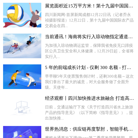
展览面积近15万平方米！第十九届中国国际农产品交易会在成都开幕-当前信息
四川新闻网-首屏新闻成都12月22日讯（记者乔永
祯摄影报道）12月22日，第十九届中国国际农产品
交易会在四...
当前通讯！海南将实行入琼动物指定通道管理 12月29日起实行
​为加强入琼动物调运监管，保障我省免疫无口蹄疫
区公共卫生安全和人体健康，12月29日起，全省将
实行入...
5 年的前端成长计划 - 仅剩 300 名额 - 打破职业发展壁垒_当前看点
早早聊5年天使票预售倒计时，还剩300名额～这次
我们拿出了最大的诚意，对大会服务做了全面升
级。天使年...
经济观察丨四川加快推进水旅融合 打造高品质水上旅游产品
日前，交通运输厅下发《关于打造四川省水上旅游
产品的指导意见》（以下简称《指导意见》），提
出加快推...
世界热消息：供应链再度掣肘，智能手机王者出货量再度下调
摩根大通再次下调iPhone第二季度发货量预期，原