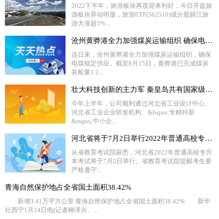
2022下半年，旅游板块再度迎来利好，今日开盘旅
游板块异动明显，旅游ETF(562510)成分股丽江旅
游大涨超5%...
沧州黄骅港全力加强煤炭运输组织 确保电煤稳定供应
连日来，沧州黄骅港全力加强煤炭运输组织，确保
电煤稳定供应。截至8月15日，黄骅港已完成煤炭
装船量1 2...
壮大科技创新的主力军 秦皇岛共有国家级专精特新“小巨人”企业20家
今年上半年，公司顺利通过河北省工业设计中心、
河北省工业企业研发机构、&lsquo;专精特新
&rsquo;中小企...
河北省将于7月2日举行2022年普通高校专升本考试
从省教育考试院获悉，河北省2022年普通高校专升
本考试将于7月2日举行。省教育考试院提醒考生要
严格遵守...
青海自然保护地占全省国土面积38.42%
新增3 41万平方公里 青海自然保护地占全省国土面积38 42% 新华
社西宁1月24日电(记者柳泽兴、...