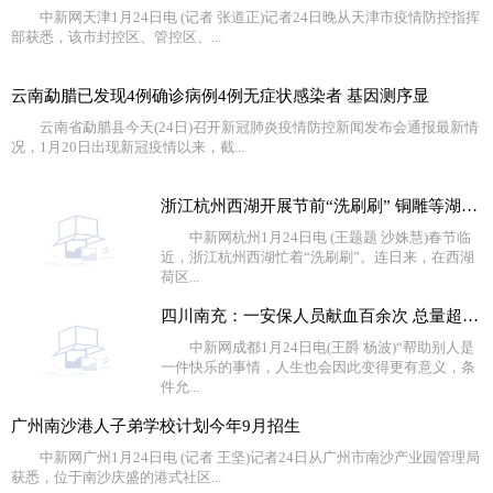
中新网天津1月24日电 (记者 张道正)记者24日晚从天津市疫情防控指挥
部获悉，该市封控区、管控区、...
云南勐腊已发现4例确诊病例4例无症状感染者 基因测序显
云南省勐腊县今天(24日)召开新冠肺炎疫情防控新闻发布会通报最新情
况，1月20日出现新冠疫情以来，截...
浙江杭州西湖开展节前“洗刷刷” 铜雕等湖面设施换新颜
中新网杭州1月24日电 (王题题 沙姝慧)春节临
近，浙江杭州西湖忙着“洗刷刷”。连日来，在西湖
荷区...
四川南充：一安保人员献血百余次 总量超过40000毫升
中新网成都1月24日电(王爵 杨波)“帮助别人是
一件快乐的事情，人生也会因此变得更有意义，条
件允...
广州南沙港人子弟学校计划今年9月招生
中新网广州1月24日电 (记者 王坚)记者24日从广州市南沙产业园管理局
获悉，位于南沙庆盛的港式社区...