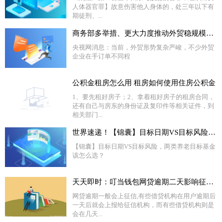
人体器官罪】故意伤害他人身体的，处三年以下有
期徒刑、...
商务部多举措、更大力度推动外贸稳规模、优结构
央视网消息：当前，外贸形势复杂严峻，不少外贸
企业在手订单不同程
公积金租房怎么用 租房如何使用住房公积金
1、要先租好房子；2、拿着租好房子的租房合同，
还有自己与房东的身份证及复印件等相关证件，到
相关部门...
世界速递！【锦囊】目标日期VS目标风险，两类养老目标基金该怎么选？
【锦囊】目标日期VS目标风险，两类养老目标基金
该怎么选？
天天即时：叮当钱包网贷逾期二天影响征信吗
网贷逾期一般会上征信,有些借贷机构在用户逾期后
一天后就会上报给征信机构，而有些借贷机构则是
会在几天...