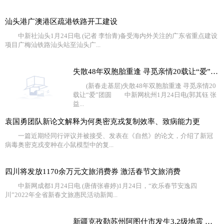
汕头港广澳港区疏港铁路开工建设
中新社汕头1月24日电 (记者 李怡青)备受海内外关注的广东省重点建设
项目广梅汕铁路汕头站至汕头广...
失散48年双胞胎重逢 寻觅亲情20载让“爱”团圆
(新春走基层)失散48年双胞胎重逢 寻觅亲情20
载让“爱”团圆 中新网杭州1月24日电(郭其钰 张
益...
袁国勇团队新论文解释为何奥密克戎复制效率、致病能力更
一篇近期经同行评议并被接受、发表在《自然》的论文，介绍了新冠
病毒奥密克戎变种在小鼠模型中的复...
四川将发放1170余万元文旅消费券 激活春节文旅消费
中新网成都1月24日电 (唐倩张睿婷)1月24日，“欢乐春节安逸四
川”2022年全省新春文旅惠民活动新闻...
新疆克孜勒苏州阿图什市发生3.2级地震 震源深度18千米