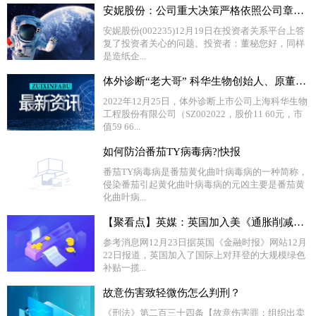
安妮股份：公司重大决策严格依照公司章程及股票上市规则履行相关程序和披露义务
安妮股份(002235)12月19日在投资者关系平台上答
复了投资者关心的问题。投资者：董秘您好，同样
是造纸企...
体外诊断“老大哥” 科华生物创始人、原董事长唐伟国因新冠伴发基础性疾病逝世-全球观焦点
2022年12月25日，体外诊断上市公司上海科华生物
工程股份有限公司（SZ002022，股价11 60元，市
值59 66...
如何防治番茄TY病毒病?|快报
番茄TY病毒病是番茄黄化曲叶病毒病的一种简称，
侵染番茄引起黄化曲叶病毒病的元凶主要是番茄黄
化曲叶病...
【聚看点】英媒：英国加入美《通胀削减法案》批评者行列
参考消息网12月23日据英国《金融时报》网站12月
22日报道，英国加入了国际上对拜登的大规模绿色
补贴一揽...
故意伤害致轻微伤怎么判刑？
《刑法》第二百三十四条【故意伤害罪；组织出卖