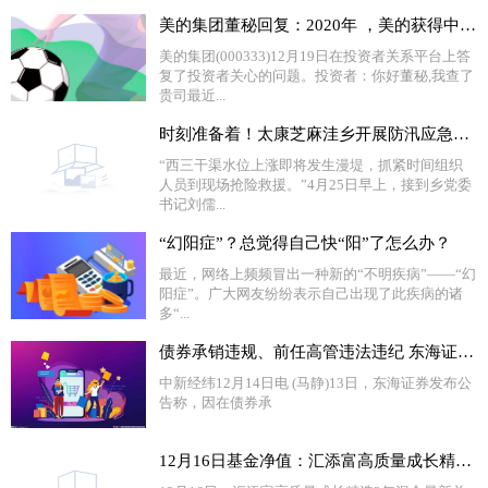
美的集团董秘回复：2020年 ，美的获得中国发明专利 2,890件，海外授权专利 570件 快播报
美的集团(000333)12月19日在投资者关系平台上答
复了投资者关心的问题。投资者：你好董秘,我查了
贵司最近...
时刻准备着！太康芝麻洼乡开展防汛应急演练
“西三干渠水位上涨即将发生漫堤，抓紧时间组织
人员到现场抢险救援。”4月25日早上，接到乡党委
书记刘儒...
“幻阳症”？总觉得自己快“阳”了怎么办？
最近，网络上频频冒出一种新的“不明疾病”——“幻
阳症”。广大网友纷纷表示自己出现了此疾病的诸
多“...
债券承销违规、前任高管违法违纪 东海证券被责令改正 视点
中新经纬12月14日电 (马静)13日，东海证券发布公
告称，因在债券承
12月16日基金净值：汇添富高质量成长精选2年混合最新净值0.541，跌0.7%