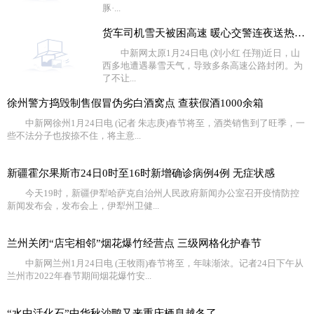
豚·...
货车司机雪天被困高速 暖心交警连夜送热水食物
中新网太原1月24日电 (刘小红 任翔)近日，山
西多地遭遇暴雪天气，导致多条高速公路封闭。为
了不让...
徐州警方捣毁制售假冒伪劣白酒窝点 查获假酒1000余箱
中新网徐州1月24日电 (记者 朱志庚)春节将至，酒类销售到了旺季，一
些不法分子也按捺不住，将主意...
新疆霍尔果斯市24日0时至16时新增确诊病例4例 无症状感
今天19时，新疆伊犁哈萨克自治州人民政府新闻办公室召开疫情防控
新闻发布会，发布会上，伊犁州卫健...
兰州关闭“店宅相邻”烟花爆竹经营点 三级网格化护春节
中新网兰州1月24日电 (王牧雨)春节将至，年味渐浓。记者24日下午从
兰州市2022年春节期间烟花爆竹安...
“水中活化石”中华秋沙鸭又来重庆栖息越冬了