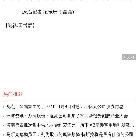
(总台记者 纪乐乐 于晶晶)
【编辑:田博群】
X 关闭
热门推荐
视点！金隅集团将于2023年1月9日对总计30亿元公司债券付息
环球资讯：万润股份：近期公司参加了2022势银光刻胶产业大会
济南第四批次集中供地收金约57亿元，历下区3宗涉宅用地引发激烈竞争-即时焦点
马斯克勉励员工：别为股市的疯狂烦恼 特斯拉将是最有价值的公司