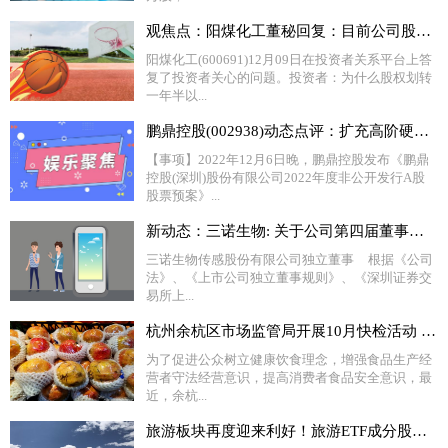
观焦点：阳煤化工董秘回复：目前公司股权转让事项正在积极推进，如有进展公司将第一时间进行披露
阳煤化工(600691)12月09日在投资者关系平台上答
复了投资者关心的问题。投资者：为什么股权划转
一年半以...
鹏鼎控股(002938)动态点评：扩充高阶硬板产能 精准卡位需求核心_世界独家
【事项】2022年12月6日晚，鹏鼎控股发布《鹏鼎
控股(深圳)股份有限公司2022年度非公开发行A股
股票预案》...
新动态：三诺生物: 关于公司第四届董事会第二十六次会议相关事项的事前认可意见
三诺生物传感股份有限公司独立董事 根据《公司
法》、《上市公司独立董事规则》、《深圳证券交
易所上...
杭州余杭区市场监管局开展10月快检活动 提高消费者食品安全意识
为了促进公众树立健康饮食理念，增强食品生产经
营者守法经营意识，提高消费者食品安全意识，最
近，余杭...
旅游板块再度迎来利好！旅游ETF成分股丽江旅游大涨超5%