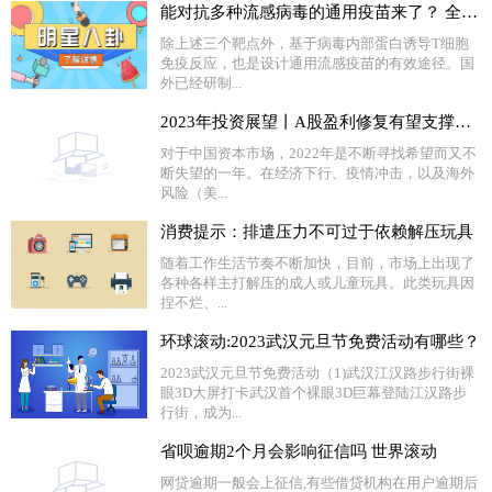
能对抗多种流感病毒的通用疫苗来了？ 全球简讯
除上述三个靶点外，基于病毒内部蛋白诱导T细胞
免疫反应，也是设计通用流感疫苗的有效途径。国
外已经研制...
2023年投资展望丨A股盈利修复有望支撑市场，“内需+安全”被看好-世界今亮点
对于中国资本市场，2022年是不断寻找希望而又不
断失望的一年。在经济下行、疫情冲击，以及海外
风险（美...
消费提示：排遣压力不可过于依赖解压玩具
随着工作生活节奏不断加快，目前，市场上出现了
各种各样主打解压的成人或儿童玩具。此类玩具因
捏不烂、...
环球滚动:2023武汉元旦节免费活动有哪些？
2023武汉元旦节免费活动（1)武汉江汉路步行街裸
眼3D大屏打卡武汉首个裸眼3D巨幕登陆江汉路步
行街，成为...
省呗逾期2个月会影响征信吗 世界滚动
网贷逾期一般会上征信,有些借贷机构在用户逾期后