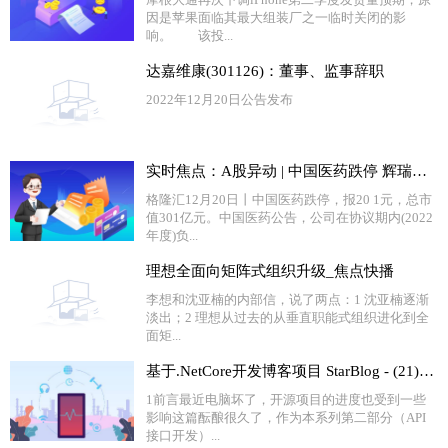
因是苹果面临其最大组装厂之一临时关闭的影
响。 该投...
达嘉维康(301126)：董事、监事辞职
2022年12月20日公告发布
实时焦点：A股异动 | 中国医药跌停 辉瑞新冠药销售规模占公司前三季营收比未到1.5%
格隆汇12月20日丨中国医药跌停，报20 1元，总市
值301亿元。中国医药公告，公司在协议期内(2022
年度)负...
理想全面向矩阵式组织升级_焦点快播
​李想和沈亚楠的内部信，说了两点：1 沈亚楠逐渐
淡出；2 理想从过去的从垂直职能式组织进化到全
面矩...
基于.NetCore开发博客项目 StarBlog - (21) 开始开发RESTFul接口 环球速读
1前言最近电脑坏了，开源项目的进度也受到一些
影响这篇酝酿很久了，作为本系列第二部分（API
接口开发）...