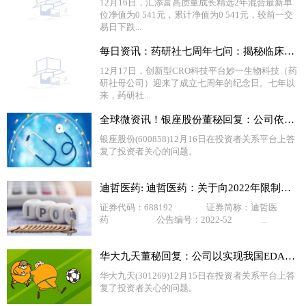
12月16日，汇添富高质量成长精选2年混合最新单
位净值为0 541元，累计净值为0 541元，较前一交
易日下跌...
每日资讯：药研社七周年七问：揭秘临床研究行业的数字化创新力
12月17日，创新型CRO科技平台妙一生物科技（药
研社母公司）迎来了成立七周年的纪念日。七年以
来，药研社...
全球微资讯！银座股份董秘回复：公司依托美团、京东到家等平台，丰富线上服务场景，促进线上业务发展，满足顾客线上消费需求
银座股份(600858)12月16日在投资者关系平台上答
复了投资者关心的问题。
迪哲医药: 迪哲医药：关于向2022年限制性股票激励计划的激励对象首次授予限制性股票的公告
证券代码：688192 证券简称：迪哲医
药 公告编号：2022-52 ...
华大九天董秘回复：公司以实现我国EDA自主发展为己任，通过不断开发新产品和新技术，加速EDA工具国产化进程
华大九天(301269)12月15日在投资者关系平台上答
复了投资者关心的问题。